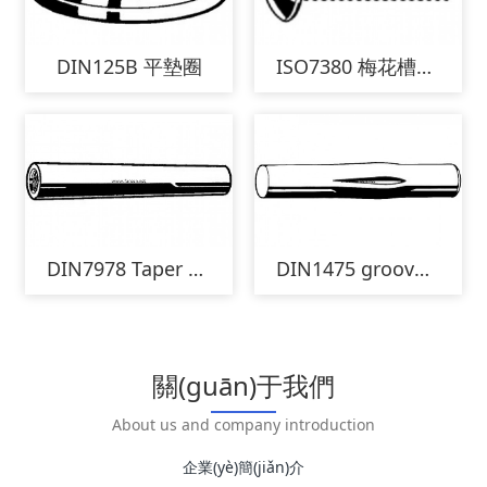
DIN125B 平墊圈
ISO7380 梅花槽半圓頭螺釘 Torx socket button head screws
DIN7978 Taper pin with internal thread ground內(nèi)螺紋圓柱銷(xiāo)
DIN1475 grooved pins,centre grooved中部凹槽槽銷(xiāo)
關(guān)于我們
About us and company introduction
企業(yè)簡(jiǎn)介